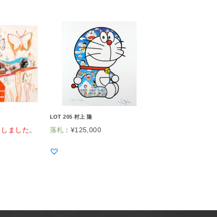
LOT 205 村上 隆
了しました
。
落札
：
¥
125,000