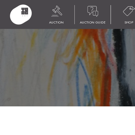
HOME
商品
YOOC ART AUCTION 019
LOT 073 JNTHED
AUCTION
AUCTION GUIDE
SHOP