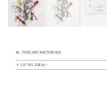
YOOC ART AUCTION 019
LOT 001 石踊 紘一