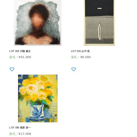
LOT 019 川端 健太
LOT 231 山中 現
落札
：
¥
61,000
落札
：
¥
8,000
LOT 030 清原 啓一
落札
：
¥
17,000