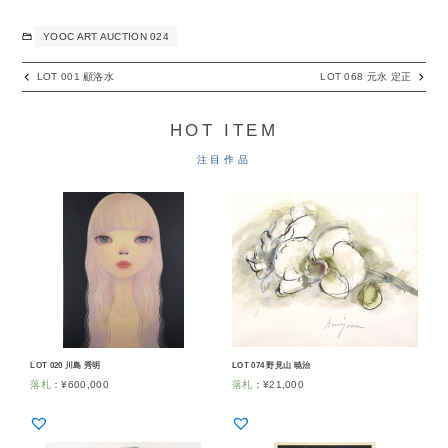
YOOC ART AUCTION 024
LOT 001 顧洛水
LOT 068 元永 定正
HOT ITEM
注目作品
LOT 020 川島 秀明
LOT 074 野見山 暁治
落札
：
¥
600,000
落札
：
¥
21,000