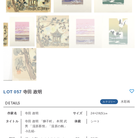
LOT 057
寺田 政明
水彩画
カテゴリー
DETAILS
作家名
寺田 政明
サイズ
24×28(S)㎝
タイトル
寺田 政明 「獅子村」 本間 武
体裁
シート
男 「湿原慕情」「湿原の鶴」
-3点組-