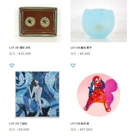
LOT 197 濱田 庄司
LOT 203 藤田 喬平
落札
：
¥
21,000
落札
：
¥
4,000
LOT 175 丁紹光
LOT 025 島田 萌
落札
：
¥
6,000
落札
：
¥
37,000