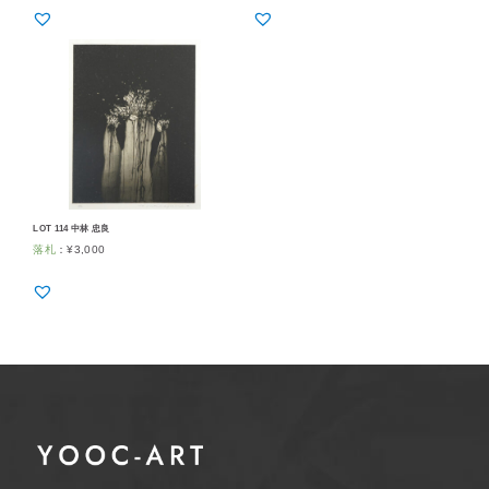
LOT 114 中林 忠良
落札
：
¥
3,000