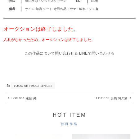
技法
紙に水彩・シルクスクリーン
ED
ED有
備考
サイン 印譜 シート 寺田作品にヤケ・破れ・シミ有
オークションは終了しました
。
入札がなかったため、オークションは終了しました。
この作品について問い合わせる
LINEで問い合わせる
YOOC ART AUCTION 023
LOT 001 遠藤 晃
LOT 058 長橋 阿久於
HOT ITEM
注目作品