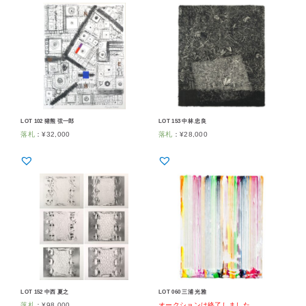
LOT 102 猪熊 弦一郎
LOT 153 中林 忠良
落札
：
¥
32,000
落札
：
¥
28,000
LOT 152 中西 夏之
LOT 060 三浦 光雅
落札
：
¥
98,000
オークションは終了しました
。