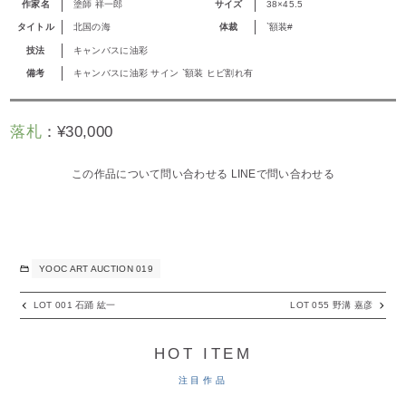
作家名
塗師 祥一郎
サイズ
38×45.5
タイトル
北国の海
体裁
`額装#
技法
キャンバスに油彩
備考
キャンバスに油彩 サイン `額装 ヒビ割れ有
落札
：
¥
30,000
この作品について問い合わせる
LINEで問い合わせる
YOOC ART AUCTION 019
LOT 001 石踊 紘一
LOT 055 野溝 嘉彦
HOT ITEM
注目作品