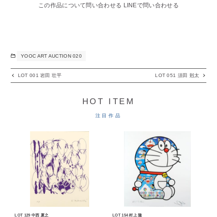
この作品について問い合わせる
LINEで問い合わせる
YOOC ART AUCTION 020
LOT 001 岩田 壮平
LOT 051 須田 剋太
HOT ITEM
注目作品
LOT 129 中西 夏之
LOT 154 村上 隆