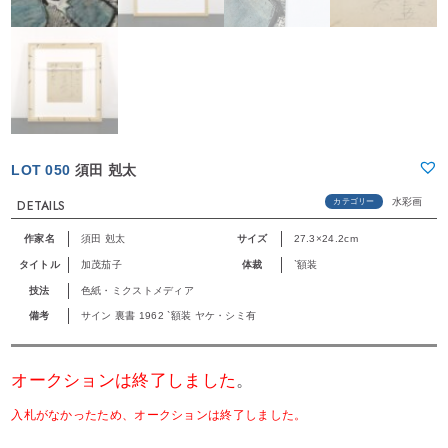
LOT 050
須田 剋太
水彩画
カテゴリー
DETAILS
作家名
須田 剋太
サイズ
27.3×24.2cm
タイトル
加茂茄子
体裁
`額装
技法
色紙・ミクストメディア
備考
サイン 裏書 1962 `額装 ヤケ・シミ有
オークションは終了しました
。
入札がなかったため、オークションは終了しました。