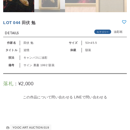
LOT 044
田伏 勉
油彩画
カテゴリー
DETAILS
作家名
田伏 勉
サイズ
53×45.5
タイトル
追憶
体裁
額装
技法
キャンバスに油彩
備考
サイン 裏書 1992 額装
落札
：
¥
2,000
この作品について問い合わせる
LINEで問い合わせる
YOOC ART AUCTION 019