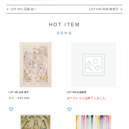
LOT 001 石踊 紘一
LOT 045 田村 能里子
HOT ITEM
注目作品
LOT 184 山本 容子
LOT 052 出品取消
落札
：
¥
25,000
オークションは終了しました
。