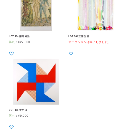
LOT 164 藤田 嗣治
LOT 060 三浦 光雅
落札
：
¥
27,000
オークションは終了しました
。
LOT 135 菅井 汲
落札
：
¥
9,000