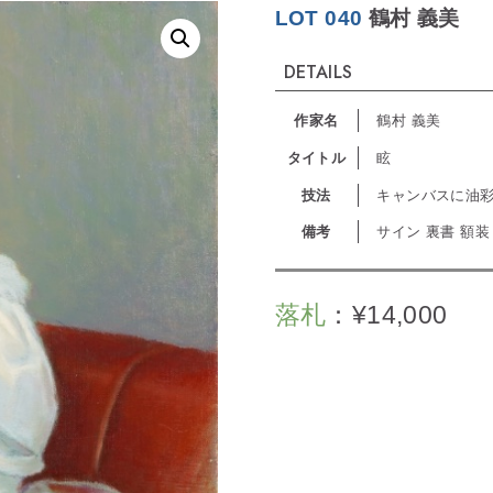
LOT 040
鶴村 義美
DETAILS
作家名
鶴村 義美
タイトル
眩
技法
キャンバスに油
備考
サイン 裏書 額装
落札
：
¥
14,000