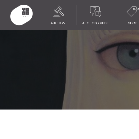
HOME
商品
YOOC ART AUCTION 024
LOT 040 鶴村 義美
AUCTION
AUCTION GUIDE
SHOP