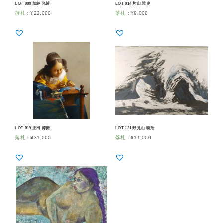
LOT 088 加納 光於
LOT 014 片山 雅史
落札
：
¥
22,000
落札
：
¥
9,000
LOT 019 正田 徳衛
LOT 121 野見山 暁治
落札
：
¥
31,000
落札
：
¥
11,000