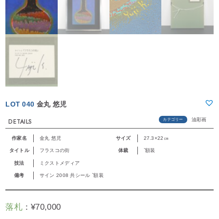
LOT 040
金丸 悠児
油彩画
カテゴリー
DETAILS
作家名
金丸 悠児
サイズ
27.3×22㎝
タイトル
フラスコの街
体裁
`額装
技法
ミクストメディア
備考
サイン 2008 共シール `額装
落札
：
¥
70,000