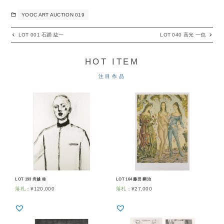
YOOC ART AUCTION 019
LOT 001 石踊 紘一
LOT 040 高光 一也
HOT ITEM
注目作品
LOT 193 舟越 桂
LOT 164 藤田 嗣治
落札
：
¥
120,000
落札
：
¥
27,000