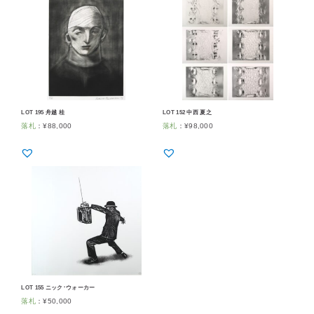
LOT 195 舟越 桂
LOT 152 中西 夏之
落札
：
¥
88,000
落札
：
¥
98,000
LOT 155 ニック･ウォーカー
落札
：
¥
50,000