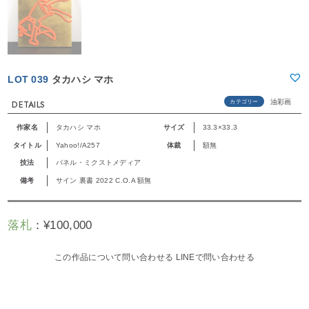
LOT 039
タカハシ マホ
油彩画
カテゴリー
DETAILS
作家名
タカハシ マホ
サイズ
33.3×33.3
タイトル
Yahoo!/A257
体裁
額無
技法
パネル・ミクストメディア
備考
サイン 裏書 2022 C.O.A 額無
落札
：
¥
100,000
この作品について問い合わせる
LINEで問い合わせる