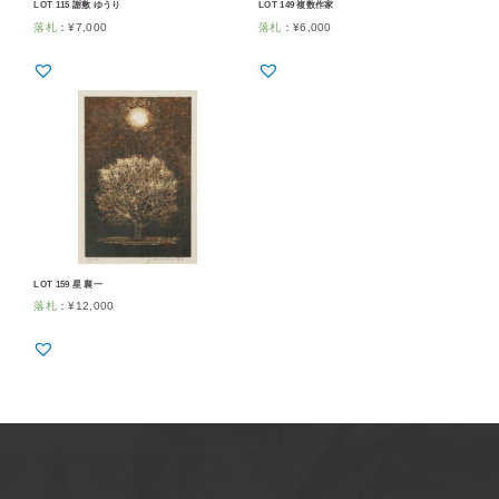
LOT 115 謝敷 ゆうり
LOT 149 複数作家
落札
：
¥
7,000
落札
：
¥
6,000
LOT 159 星 襄一
落札
：
¥
12,000