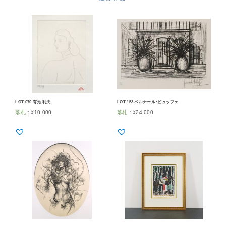
LOT 070 有元 利夫
LOT 153 ベルナール･ビュッフェ
落札
：
¥
10,000
落札
：
¥
24,000