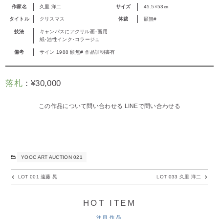
作家名
久里 洋二
サイズ
45.5×53㎝
タイトル
クリスマス
体裁
額無#
技法
キャンパスにアクリル画･画用
紙･油性インク･コラージュ
備考
サイン 1988 額無# 作品証明書有
落札
：
¥
30,000
この作品について問い合わせる
LINEで問い合わせる
YOOC ART AUCTION 021
LOT 001 遠藤 晃
LOT 033 久里 洋二
HOT ITEM
注目作品