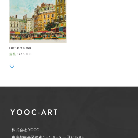
LOT 148 児玉 幸雄
落札
：
¥
15,000
株式会社 YOOC
東京都中央区銀座１−１６−５ 三田ビル８F