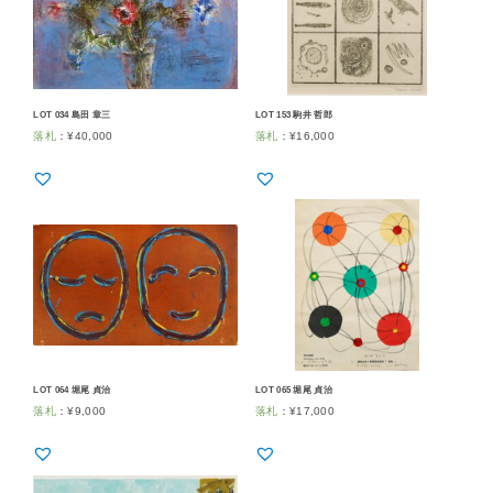
LOT 034 島田 章三
LOT 153 駒井 哲郎
落札
：
¥
40,000
落札
：
¥
16,000
LOT 064 堀尾 貞治
LOT 065 堀尾 貞治
落札
：
¥
9,000
落札
：
¥
17,000