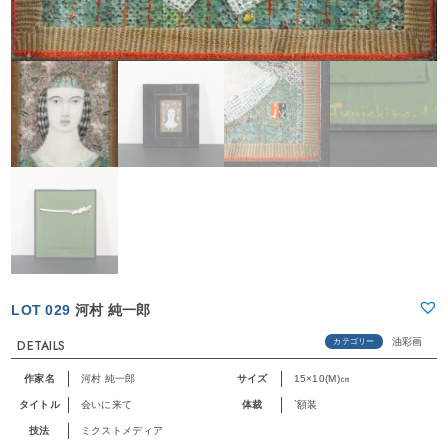
LOT 029
河村 純一郎
油彩画
カテゴリー
DETAILS
作家名
河村 純一郎
サイズ
15×10(M)㎝
タイトル
会いに来て
体裁
`額装
技法
ミクストメディア