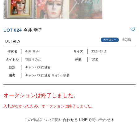
LOT 024
今井 幸子
油彩画
カテゴリー
DETAILS
作家名
今井 幸子
サイズ
33.3×24.2
タイトル
花飾りの女
体裁
`額装
技法
キャンバスに油彩
備考
キャンバスに油彩 サイン `額装
オークションは終了しました
。
入札がなかったため、オークションは終了しました。
この作品について問い合わせる
LINEで問い合わせる