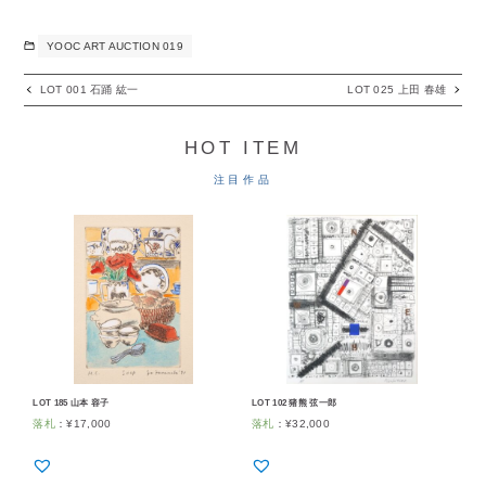
YOOC ART AUCTION 019
LOT 001 石踊 紘一
LOT 025 上田 春雄
HOT ITEM
注目作品
LOT 185 山本 容子
LOT 102 猪熊 弦一郎
落札
：
¥
17,000
落札
：
¥
32,000