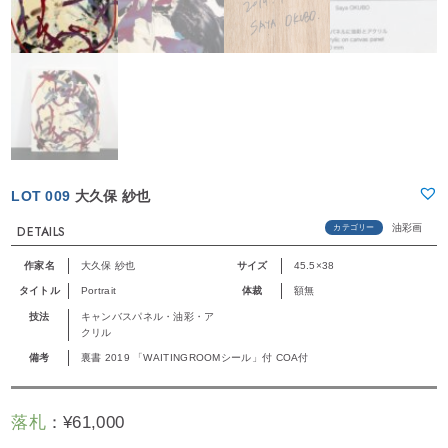
LOT 009
大久保 紗也
油彩画
カテゴリー
DETAILS
作家名
大久保 紗也
サイズ
45.5×38
タイトル
Portrait
体裁
額無
技法
キャンバスパネル・油彩・ア
クリル
備考
裏書 2019 「WAITINGROOMシール」付 COA付
落札
：
¥
61,000