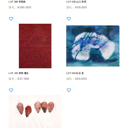
LOT 088 李禹煥
LOT 039 山口 長男
落札
：
¥
260,000
落札
：
¥
39,000
LOT 103 草間 彌生
LOT 004 杉全 直
落札
：
¥
37,000
落札
：
¥
30,000