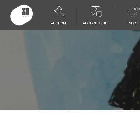
HOME
商品
YOOC ART AUCTION 023
LOT 008 EMU
AUCTION
AUCTION GUIDE
SHOP