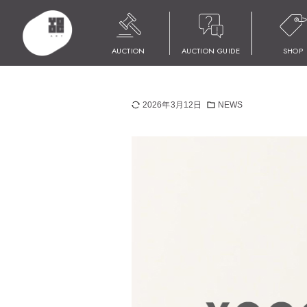
HOME
NEWS
AUCTION 022 出品作品募集
AUCTION
AUCTION GUIDE
SHOP
AUCTION 02
2026年3月12日
NEWS