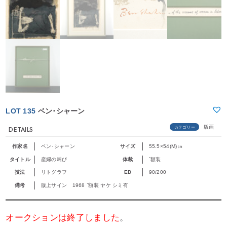
LOT 135
ベン･シャーン
版画
カテゴリー
DETAILS
作家名
ベン･シャーン
サイズ
55.5×54(M)㎝
タイトル
産婦の叫び
体裁
`額装
技法
リトグラフ
ED
90/200
備考
版上サイン 1968 `額装 ヤケ シミ有
オークションは終了しました
。