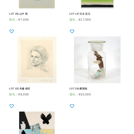
LOT 156 山中 現
LOT 147 元永 定正
落札
：
¥
7,000
落札
：
¥
17,000
LOT 132 舟越 保武
LOT 226 蔡国強
落札
：
¥
9,000
落札
：
¥
20,000