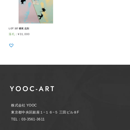
LOT 157 横尾 忠則
落札
：
¥
31,000
株式会社 YOOC
東京都中央区銀座１−１６−５ 三田ビル８F
TEL：03-3561-3611