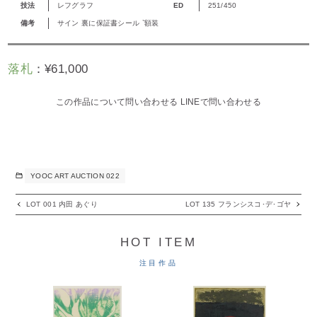
技法
レフグラフ
ED
251/450
備考
サイン 裏に保証書シール `額装
落札
：
¥
61,000
この作品について問い合わせる
LINEで問い合わせる
YOOC ART AUCTION 022
LOT 001 内田 あぐり
LOT 135 フランシスコ･デ･ゴヤ
HOT ITEM
注目作品