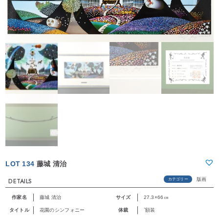
LOT 134
藤城 清治
版画
カテゴリー
DETAILS
作家名
藤城 清治
サイズ
27.3×66㎝
タイトル
花園のシンフォニー
体裁
`額装