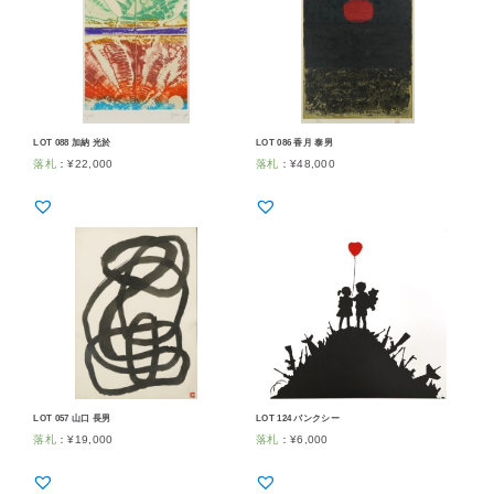
LOT 088 加納 光於
LOT 086 香月 泰男
落札
：
¥
22,000
落札
：
¥
48,000
LOT 057 山口 長男
LOT 124 バンクシー
落札
：
¥
19,000
落札
：
¥
6,000