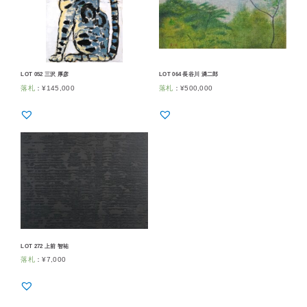
LOT 052 三沢 厚彦
LOT 064 長谷川 潾二郎
落札
：
¥
145,000
落札
：
¥
500,000
LOT 272 上前 智祐
落札
：
¥
7,000