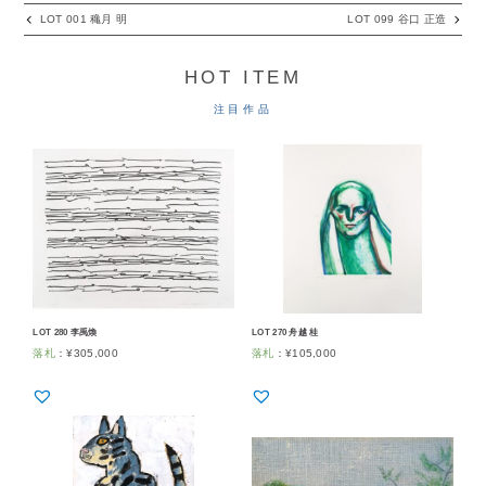
LOT 001 穐月 明
LOT 099 谷口 正造
HOT ITEM
注目作品
LOT 280 李禹煥
LOT 270 舟越 桂
落札
：
¥
305,000
落札
：
¥
105,000