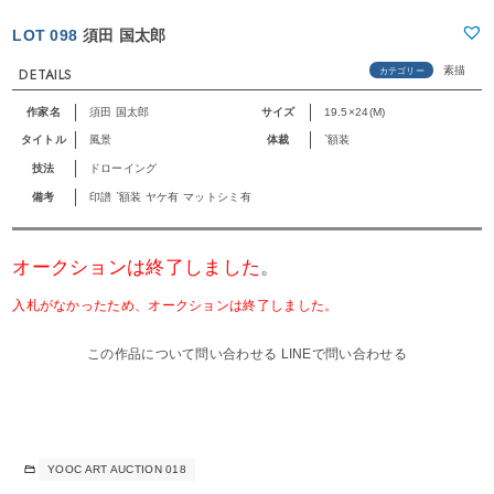
LOT 098
須田 国太郎
素描
カテゴリー
DETAILS
作家名
須田 国太郎
サイズ
19.5×24(M)
タイトル
風景
体裁
`額装
技法
ドローイング
備考
印譜 `額装 ヤケ有 マットシミ有
オークションは終了しました
。
入札がなかったため、オークションは終了しました。
この作品について問い合わせる
LINEで問い合わせる
YOOC ART AUCTION 018