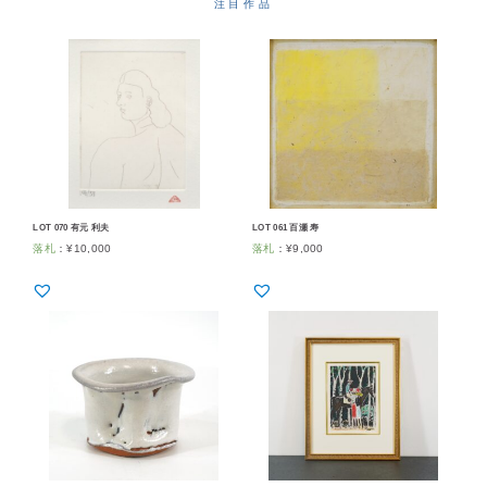
注目作品
LOT 070 有元 利夫
LOT 061 百瀬 寿
落札
：
¥
10,000
落札
：
¥
9,000