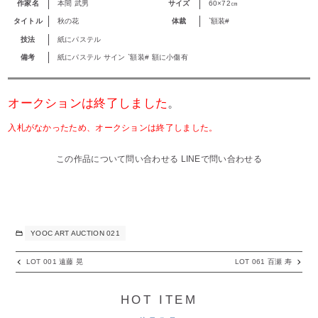
作家名
本間 武男
サイズ
60×72㎝
タイトル
秋の花
体裁
`額装#
技法
紙にパステル
備考
紙にパステル サイン `額装# 額に小傷有
オークションは終了しました
。
入札がなかったため、オークションは終了しました。
この作品について問い合わせる
LINEで問い合わせる
YOOC ART AUCTION 021
LOT 001 遠藤 晃
LOT 061 百瀬 寿
HOT ITEM