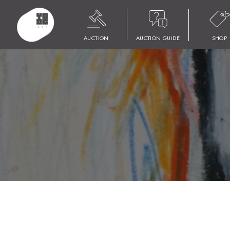
HOME
商品
YOOC ART AUCTION 019
LOT 009 名古屋 剛志
AUCTION
AUCTION GUIDE
SHOP