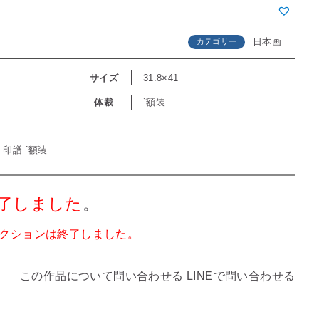
日本画
カテゴリー
サイズ
31.8×41
体裁
`額装
 印譜 `額装
了しました
。
クションは終了しました。
この作品について問い合わせる
LINEで問い合わせる