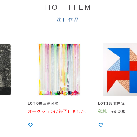
HOT ITEM
注目作品
LOT 060 三浦 光雅
LOT 135 菅井 汲
オークションは終了しました
。
落札
：
¥
9,000