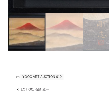
YOOC ART AUCTION 019
LOT 001 石踊 紘一