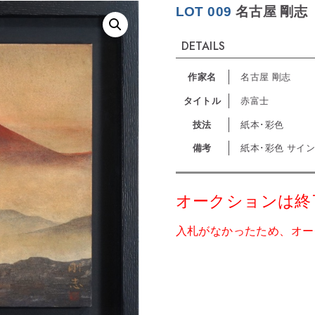
LOT 009
名古屋 剛志
DETAILS
作家名
名古屋 剛志
タイトル
赤富士
技法
紙本･彩色
備考
紙本･彩色 サイン
オークションは終
入札がなかったため、オー