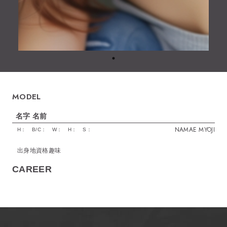
MODEL
名字 名前
NAMAE MYOJI
H：
B/C：
W：
H：
S：
出身地
資格
趣味
CAREER